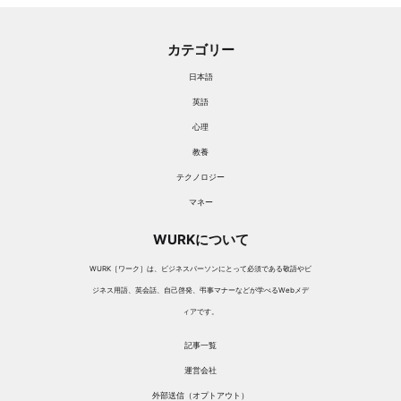
カテゴリー
日本語
英語
心理
教養
テクノロジー
マネー
WURKについて
WURK［ワーク］は、ビジネスパーソンにとって必須である敬語やビ
ジネス用語、英会話、自己啓発、弔事マナーなどが学べるWebメデ
ィアです。
記事一覧
運営会社
外部送信（オプトアウト）