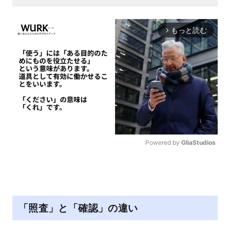
もっと読む
arrow_forward_ios
Powered by 
GliaStudios
M
u
t
e
「照査」と「確認」の違い