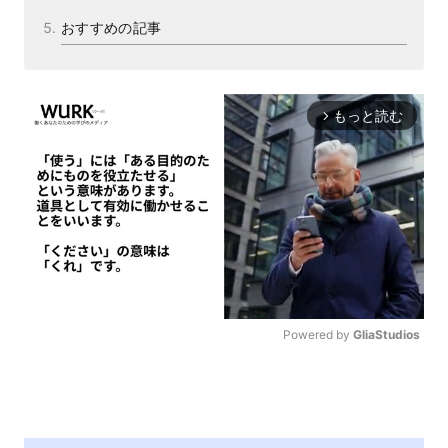
おすすめの記事
もっと読む
arrow_forward_ios
Powered by 
GliaStudios
M
u
t
e