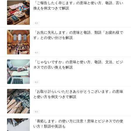
「ご報告したく存じます」の意味と使い方、敬語、言い
換えを例文つきで解説
敬語
「お先に失礼します」の意味と敬語、類語「お疲れ様で
す」との使い分けを解説
敬語
「じゃないですか」の意味と使い方、敬語、文法、ビジ
ネスでの言い換えを解説
敬語
「お取り計らいいただきありがとうございます」の意味
と使い方を例文つきで解説
敬語
「善処します」の使い方に注意！意味とビジネスでの使
い方！類語や英語も