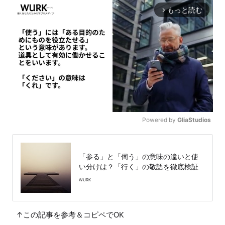
もっと読む
arrow_forward_ios
Powered by 
GliaStudios
M
u
「参る」と「伺う」の意味の違いと使
t
い分けは？「行く」の敬語を徹底検証
e
WURK
↑この記事を参考＆コピペでOK