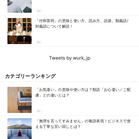
敬語
「付和雷同」の意味と使い方、読み方、語源、類義語/
対義語について解説！
敬語
Tweets by wurk_jp
カテゴリーランキング
「お気遣い」の意味や使い方は？類語「お心遣い／ご配
慮」との違いとは？
敬語
「無理を言ってすみません」の敬語表現！ビジネスで使
える丁寧な言い回しとは？