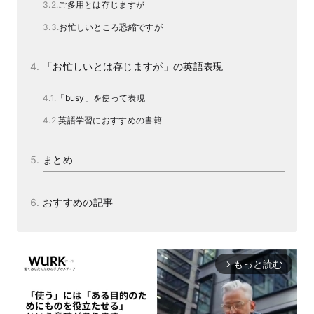
ご多用とは存じますが
お忙しいところ恐縮ですが
「お忙しいとは存じますが」の英語表現
「busy」を使って表現
英語学習におすすめの書籍
まとめ
おすすめの記事
もっと読む
arrow_forward_ios