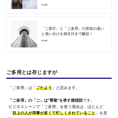
WURK
「ご多忙」と「ご多用」の意味の違い
と使い分けを例文付きで解説！
WURK
ご多用とは存じますが
「ご多用」は「
ごたよう
」と読みます。

「ご多用」の「ご」は”尊敬”を表す接頭語
です。

ビジネスシーンで「ご多用」を使う場合は、ほとんど
「
目上の人が用事が多くて忙しくされていること
」を意