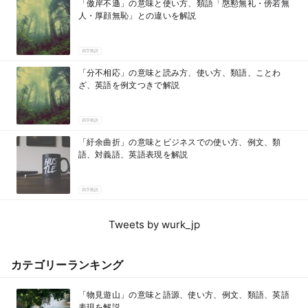
「傲岸不遜」の意味と使い方、類語「慇懃無礼・傍若無
人・厚顔無恥」との違いを解説
四字熟語
「分不相応」の意味と読み方、使い方、類語、ことわ
ざ、英語を例文つきで解説
四字熟語
「紆余曲折」の意味とビジネスでの使い方、例文、類
語、対義語、英語表現を解説
四字熟語
Tweets by wurk_jp
カテゴリーランキング
「物見遊山」の意味と語源、使い方、例文、類語、英語
表現を解説