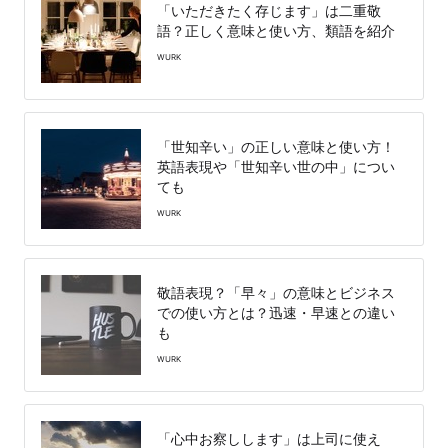
「いただきたく存じます」は二重敬
語？正しく意味と使い方、類語を紹介
WURK
「世知辛い」の正しい意味と使い方！
英語表現や「世知辛い世の中」につい
ても
WURK
敬語表現？「早々」の意味とビジネス
での使い方とは？迅速・早速との違い
も
WURK
「心中お察しします」は上司に使え