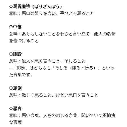
○罵詈讒謗（ばりざんぼう）
意味：悪口の限りを言い、手ひどく罵ること

○中傷
意味：ありもしないことをわざと言い立て、他人の名誉
を傷つけること

○誹謗
意味：他人を悪く言うこと、そしること

…「誹謗」はどちらも「そしる（誹る・謗る）」といっ
た言葉です。

○罵倒
意味：激しく罵ること、ひどい悪口を言うこと

○悪言
意味：悪い言葉、人をののしる言葉、聞いていて不愉快
な言葉
