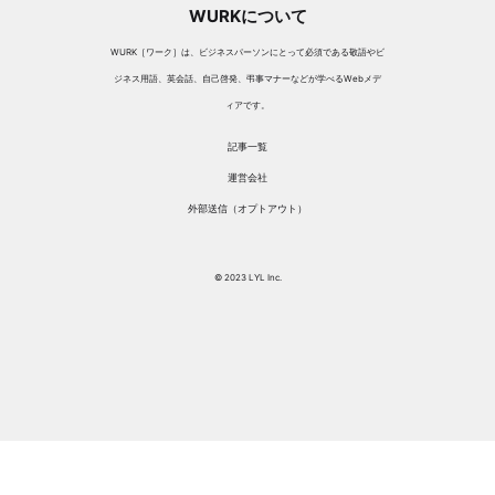
WURKについて
WURK［ワーク］は、ビジネスパーソンにとって必須である敬語やビ
ジネス用語、英会話、自己啓発、弔事マナーなどが学べるWebメデ
ィアです。
記事一覧
運営会社
外部送信（オプトアウト）
© 2023 LYL Inc.