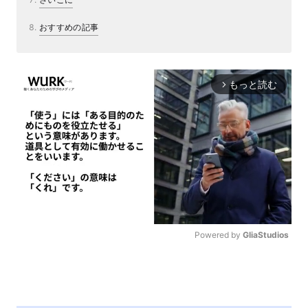
おすすめの記事
もっと読む
arrow_forward_ios
Powered by 
GliaStudios
M
u
t
e