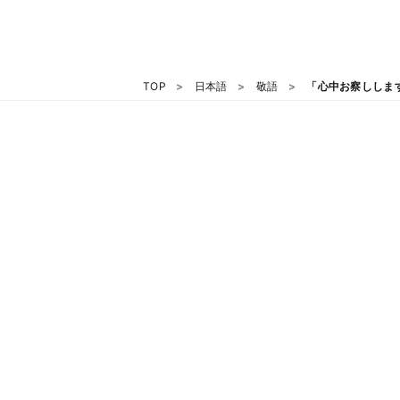
TOP
日本語
敬語
「心中お察ししま