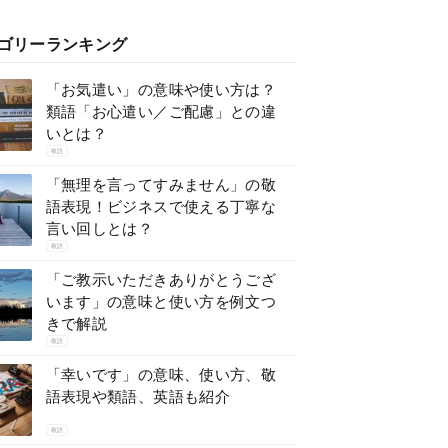
ゴリーランキング
「お気遣い」の意味や使い方は？
類語「お心遣い／ご配慮」との違
いとは？
敬語
「無理を言ってすみません」の敬
語表現！ビジネスで使える丁寧な
言い回しとは？
敬語
「ご教示いただきありがとうござ
います」の意味と使い方を例文つ
きで解説
敬語
「幸いです」の意味、使い方、敬
語表現や類語、英語も紹介
敬語