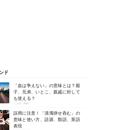
ンド
「血は争えない」の意味とは？親
子、兄弟、いとこ、親戚に対して
も使える？
ことわざ・慣用句
誤用に注意！「清濁併せ呑む」の
意味と使い方、語源、類語、英語
表現