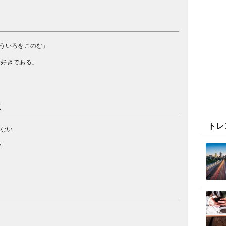
ういろをこのむ」
女好きである」
点
トレ
はない
い