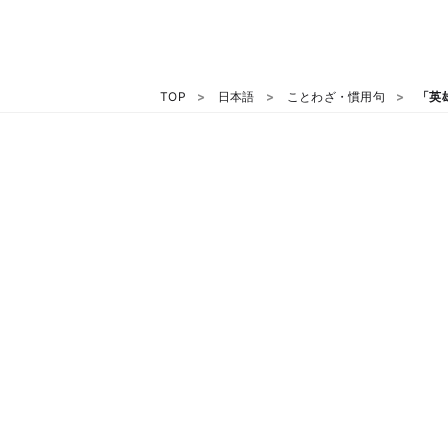
TOP
日本語
ことわざ・慣用句
「英