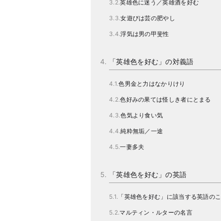
英雄色に迷う／英雄酒を好む
女遊びは芸の肥やし
浮気は男の甲斐性
「英雄色を好む」の対義語
色男金と力はなかりけり
色好みの果ては怪しき者にとまる
色気より食い気
純粋無垢／一途
一妻多夫
「英雄色を好む」の英語
「英雄色を好む」に該当する英語の
マルティン・ルターの名言