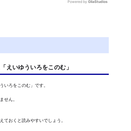
Powered by 
GliaStudios
M
u
t
e
は「えいゆういろをこのむ」
ういろをこのむ」です。

ません。

えておくと読みやすいでしょう。