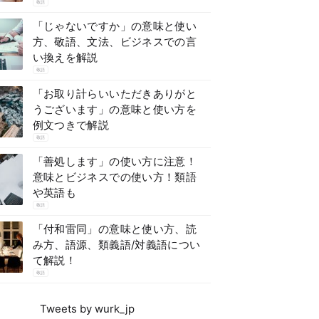
敬語
「じゃないですか」の意味と使い
方、敬語、文法、ビジネスでの言
い換えを解説
敬語
「お取り計らいいただきありがと
うございます」の意味と使い方を
例文つきで解説
敬語
「善処します」の使い方に注意！
意味とビジネスでの使い方！類語
や英語も
敬語
「付和雷同」の意味と使い方、読
み方、語源、類義語/対義語につい
て解説！
敬語
Tweets by wurk_jp