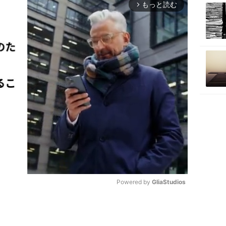
もっと読む
arrow_forward_ios
Powered by 
GliaStudios
M
u