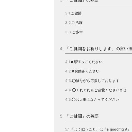
ご健勝
ご活躍
ご多幸
「ご健闘をお祈りします」の言い
❌頑張ってください
❌お励みください
⭕陰ながら応援しております
⭕くれぐれもご自愛くださいませ
⭕お大事になさってください
「ご健闘」の英語
「よく戦うこと」は「a good fight」