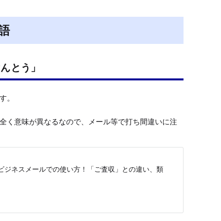
t
e
語
けんとう」
す。

全く意味が異なるなので、メール等で打ち間違いに注
ビジネスメールでの使い方！「ご査収」との違い、類