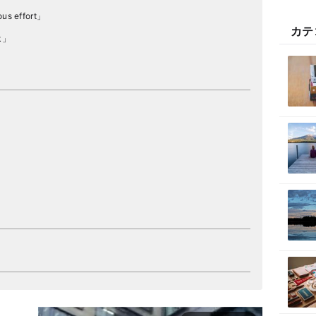
 effort」
カテ
k」