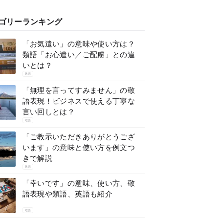
ゴリーランキング
「お気遣い」の意味や使い方は？
類語「お心遣い／ご配慮」との違
いとは？
敬語
「無理を言ってすみません」の敬
語表現！ビジネスで使える丁寧な
言い回しとは？
敬語
「ご教示いただきありがとうござ
います」の意味と使い方を例文つ
きで解説
敬語
「幸いです」の意味、使い方、敬
語表現や類語、英語も紹介
敬語