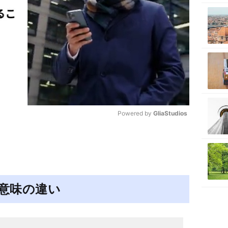
Powered by 
GliaStudios
M
u
t
e
意味の違い