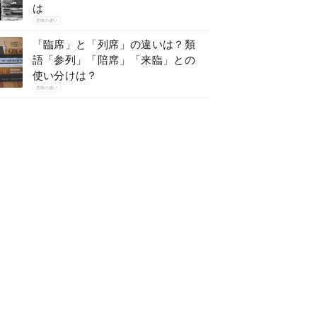
は
意味の違い
「臨席」と「列席」の違いは？類
語「参列」「陪席」「来臨」との
使い分けは？
意味の違い