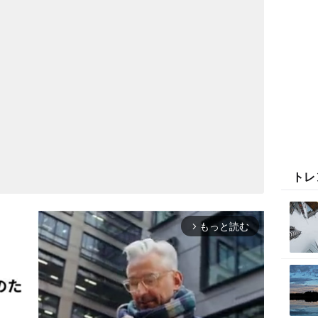
トレ
もっと読む
arrow_forward_ios