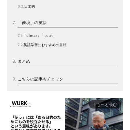
日常的
「佳境」の英語
「climax」「peak」
英語学習におすすめの書籍
まとめ
こちらの記事もチェック
もっと読む
arrow_forward_ios