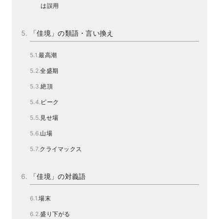
は誤用
「佳境」の類語・言い換え
最高潮
全盛期
絶頂
ピーク
見せ場
山場
クライマックス
「佳境」の対義語
場末
盛り下がる