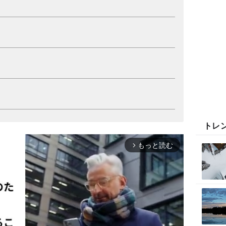
トレ
もっと読む
arrow_forward_ios