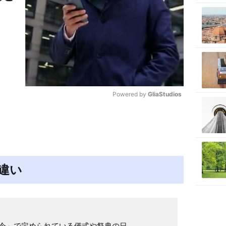
Powered by 
GliaStudios
M
u
t
e
違い
令」で定められている儀式や祭典の日
