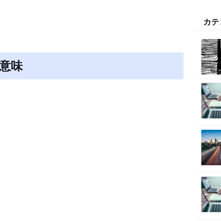
M
カテ
u
t
e
意味