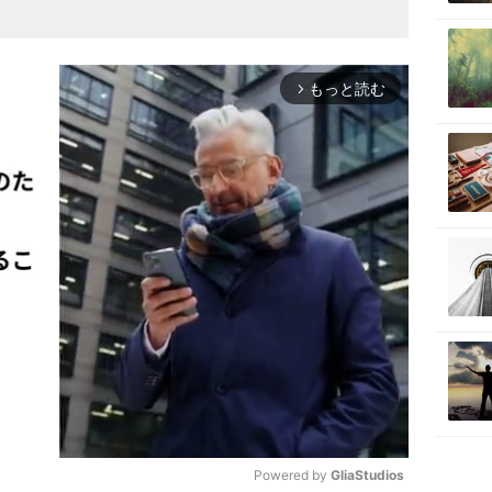
もっと読む
arrow_forward_ios
Powered by 
GliaStudios