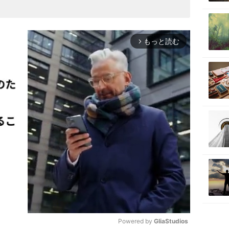
もっと読む
arrow_forward_ios
Powered by 
GliaStudios