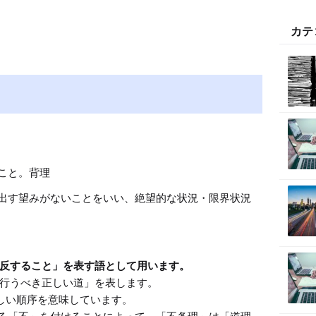
M
カテ
u
t
e
こと。背理
出す望みがないことをいい、絶望的な状況・限界状況
反すること」を表す語として用います。
行うべき正しい道」を表します。

しい順序を意味しています。
