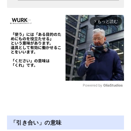
もっと読む
arrow_forward_ios
Powered by 
GliaStudios
M
u
t
e
「引き合い」の意味