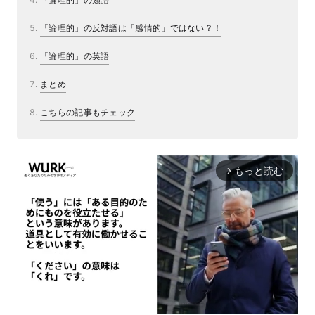
「論理的」の反対語は「感情的」ではない？！
「論理的」の英語
まとめ
こちらの記事もチェック
もっと読む
arrow_forward_ios