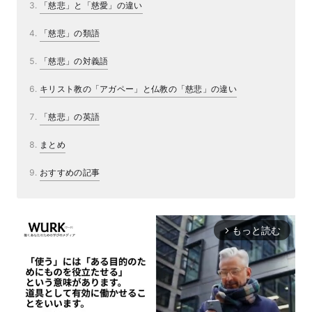
「慈悲」と「慈愛」の違い
「慈悲」の類語
「慈悲」の対義語
キリスト教の「アガペー」と仏教の「慈悲」の違い
「慈悲」の英語
まとめ
おすすめの記事
もっと読む
arrow_forward_ios