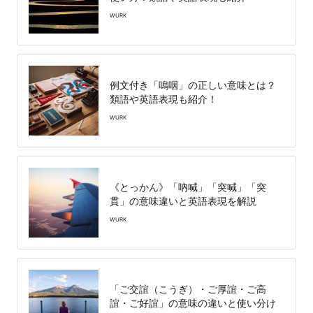
WURK
例文付き「嗚咽」の正しい意味とは？
類語や英語表現も紹介！
WURK
《とっかん》「吶喊」「突喊」「突
貫」の意味違いと英語表現を解説
WURK
「ご交誼（こうぎ）・ご厚誼・ご高
誼・ご好誼」の意味の違いと使い分け