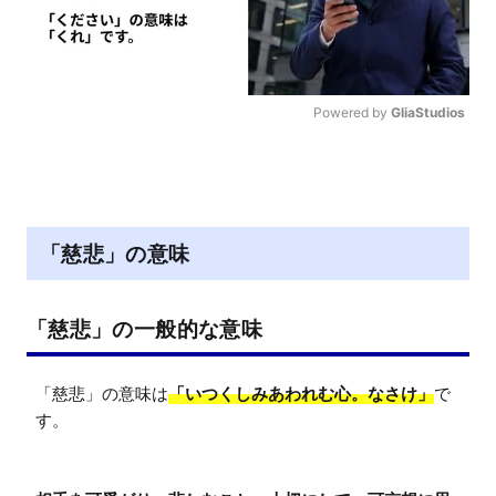
Powered by 
GliaStudios
M
u
t
e
「慈悲」の意味
「慈悲」の一般的な意味
「慈悲」の意味は
「いつくしみあわれむ心。なさけ」
で
す。
