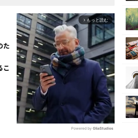
もっと読む
arrow_forward_ios
Powered by 
GliaStudios