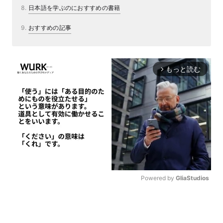
日本語を学ぶのにおすすめの書籍
おすすめの記事
もっと読む
arrow_forward_ios
Powered by 
GliaStudios
M
u
t