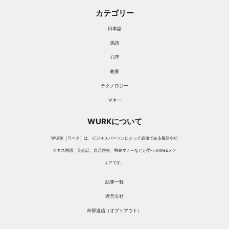
カテゴリー
日本語
英語
心理
教養
テクノロジー
マネー
WURKについて
WURK［ワーク］は、ビジネスパーソンにとって必須である敬語やビ
ジネス用語、英会話、自己啓発、弔事マナーなどが学べるWebメデ
ィアです。
記事一覧
運営会社
外部送信（オプトアウト）