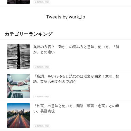
日本語表現・熟語
Tweets by wurk_jp
カテゴリーランキング
九州の方言？「強か」の読み方と意味、使い方、「健
か」との違い
日本語表現・熟語
「所謂」をいわゆると読むのは漢文が由来！意味、類
語、英語も例文付きで紹介
日本語表現・熟語
「如実」の意味と使い方、類語「顕著・忠実」との違
い、英語表現
日本語表現・熟語