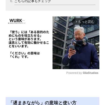
こちらの記事もチェック
もっと読む
arrow_forward_ios
Powered by 
GliaStudios
M
u
t
e
「遅まきながら」の意味と使い方