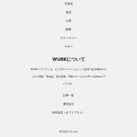
日本語
英語
心理
教養
テクノロジー
マネー
WURKについて
WURK［ワーク］は、ビジネスパーソンにとって必須である敬語やビ
ジネス用語、英会話、自己啓発、弔事マナーなどが学べるWebメデ
ィアです。
記事一覧
運営会社
外部送信（オプトアウト）
© 2023 LYL Inc.