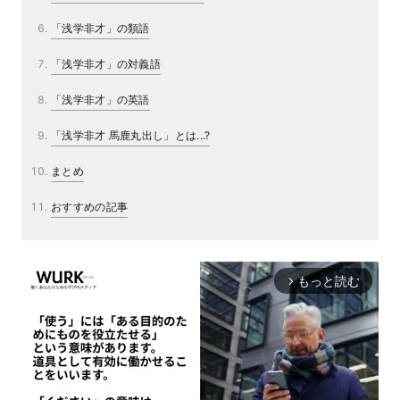
「浅学非才」の類語
「浅学非才」の対義語
「浅学非才」の英語
「浅学非才 馬鹿丸出し」とは...?
まとめ
おすすめの記事
もっと読む
arrow_forward_ios