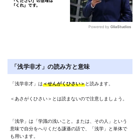
Powered by 
GliaStudios
M
u
t
e
「浅学非才」の読み方と意味
「浅学非才」は
＜せんがくひさい＞
と読みます。

＜あさがくひさい＞とは読まないので注意しましょう。

「浅学」は「学識の浅いこと。または、その人」という
意味で自分をへりくだる謙遜の語で、「浅学」と単体で
も用います。
