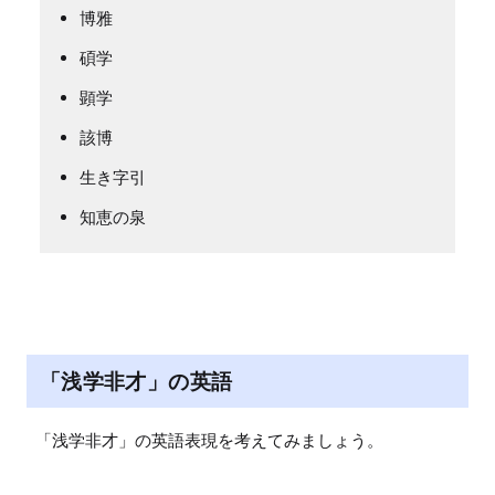
博雅
碩学
顕学
該博
生き字引
知恵の泉
「浅学非才」の英語
「浅学非才」の英語表現を考えてみましょう。
