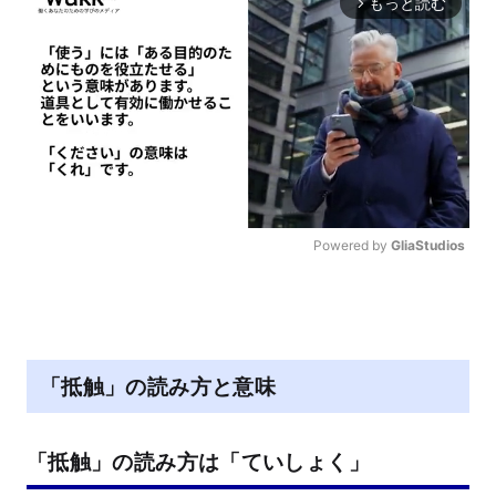
もっと読む
arrow_forward_ios
Powered by 
GliaStudios
M
u
t
e
「抵触」の読み方と意味
「抵触」の読み方は「ていしょく」