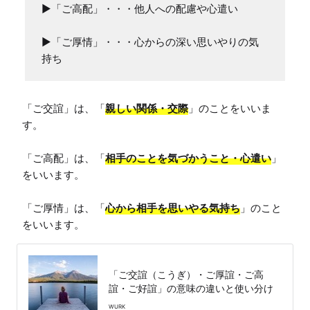
▶「ご高配」・・・他人への配慮や心遣い

▶「ご厚情」・・・心からの深い思いやりの気
持ち
「ご交誼」は、「
親しい関係・交際
」のことをいいま
す。

「ご高配」は、「
相手のことを気づかうこと・心遣い
」
をいいます。

「ご厚情」は、「
心から相手を思いやる気持ち
」のこと
をいいます。
「ご交誼（こうぎ）・ご厚誼・ご高
誼・ご好誼」の意味の違いと使い分け
WURK