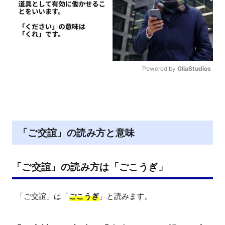
Powered by 
GliaStudios
M
u
t
e
「ご交誼」の読み方と意味
「ご交誼」の読み方は「ごこうぎ」
「ご交誼」は「
ごこうぎ
」と読みます。