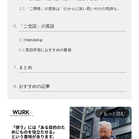
「ご厚情」の意味は「心からに深い思いやりの気持ち」
「ご交誼」の英語
friendship
英語学習におすすめの書籍
まとめ
おすすめの記事
もっと読む
arrow_forward_ios