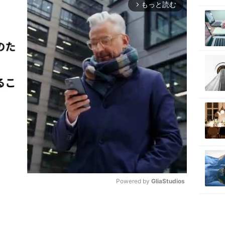
もっと読む
arrow_forward_ios
Powered by 
GliaStudios
M
u