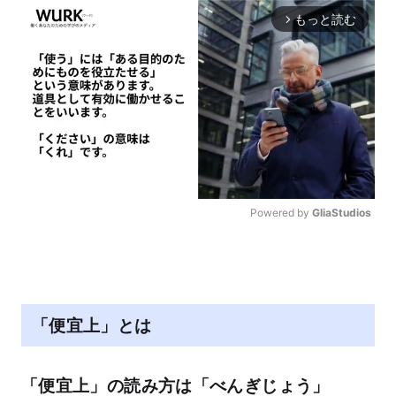
もっと読む
arrow_forward_ios
Powered by 
GliaStudios
M
u
t
e
「便宜上」とは
「便宜上」の読み方は「べんぎじょう」