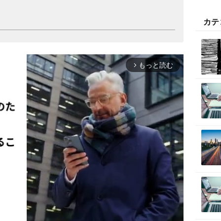
カテ
もっと読む
arrow_forward_ios