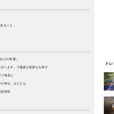
であること」
だ以上の幸運」
トレ
ございます」で謙虚な気持ちを表す
言で有名に
外の幸せ」などとも
断定表現