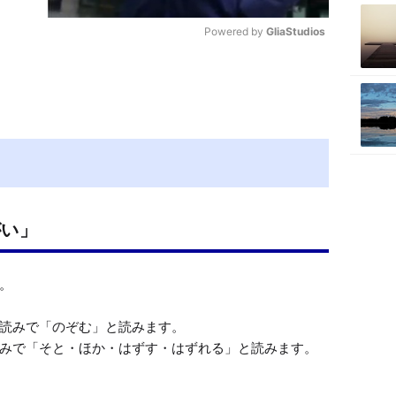
Powered by 
GliaStudios
M
u
t
e
がい」
。

読みで「のぞむ」と読みます。

みで「そと・ほか・はずす・はずれる」と読みます。