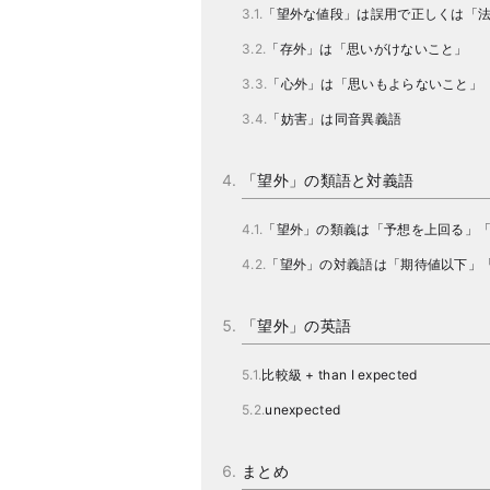
「望外な値段」は誤用で正しくは「
「存外」は「思いがけないこと」
「心外」は「思いもよらないこと」
「妨害」は同音異義語
「望外」の類語と対義語
「望外」の類義は「予想を上回る」
「望外」の対義語は「期待値以下」
「望外」の英語
比較級 + than I expected
unexpected
まとめ