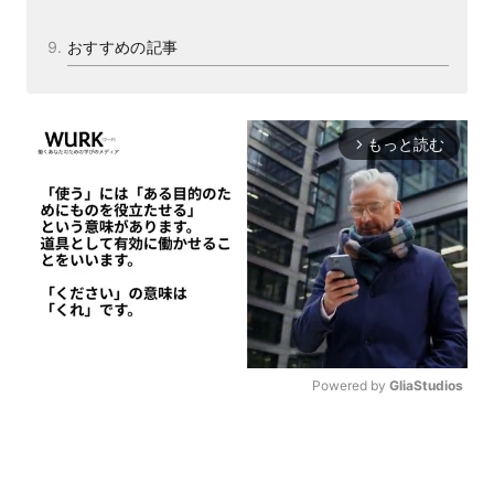
おすすめの記事
もっと読む
arrow_forward_ios
Powered by 
GliaStudios
M
u
t