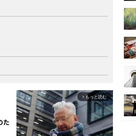
もっと読む
arrow_forward_ios