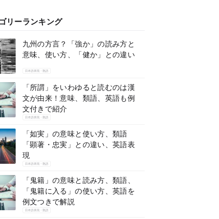
ゴリーランキング
九州の方言？「強か」の読み方と
意味、使い方、「健か」との違い
日本語表現・熟語
「所謂」をいわゆると読むのは漢
文が由来！意味、類語、英語も例
文付きで紹介
日本語表現・熟語
「如実」の意味と使い方、類語
「顕著・忠実」との違い、英語表
現
日本語表現・熟語
「鬼籍」の意味と読み方、類語、
「鬼籍に入る」の使い方、英語を
例文つきで解説
日本語表現・熟語