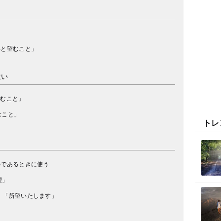
いと望むこと」
違い
望むこと」
むこと」
トレ
のであるときに使う
望」
」「所望いたします」