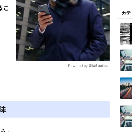
カテ
Powered by 
GliaStudios
M
u
t
e
味
もう」