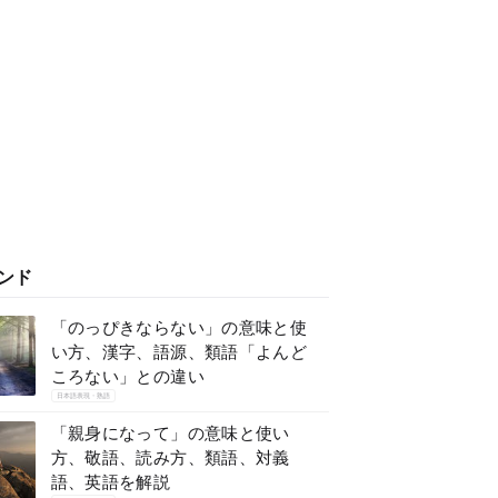
ンド
「のっぴきならない」の意味と使
い方、漢字、語源、類語「よんど
ころない」との違い
日本語表現・熟語
「親身になって」の意味と使い
方、敬語、読み方、類語、対義
語、英語を解説