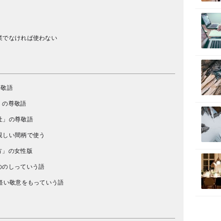
業でなければ使わない
尊敬語
」の尊敬語
社」の尊敬語
親しい間柄で使う
方」の女性版
ののしっていう語
軽い敬意をもっていう語