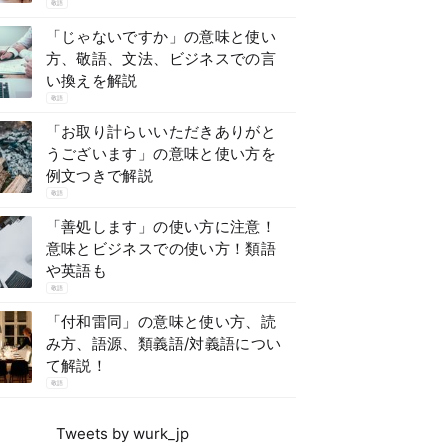
敬語
「じゃないですか」の意味と使い
方、敬語、文法、ビジネスでの言
い換えを解説
敬語
「お取り計らいいただきありがと
うございます」の意味と使い方を
例文つきで解説
敬語
「善処します」の使い方に注意！
意味とビジネスでの使い方！類語
や英語も
敬語
「付和雷同」の意味と使い方、読
み方、語源、類義語/対義語につい
て解説！
敬語
Tweets by wurk_jp