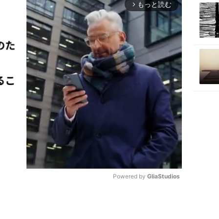
もっと読む
arrow_forward_ios
Powered by 
GliaStudios
M
u