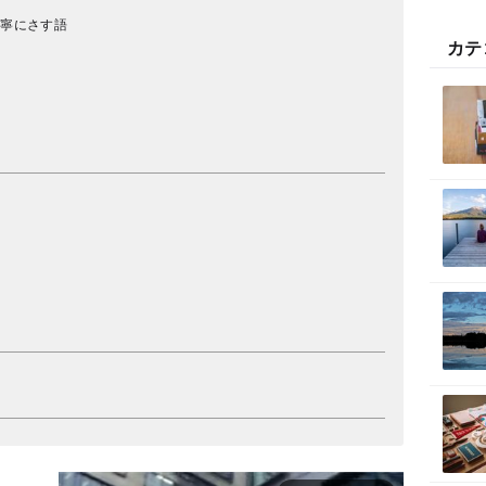
丁寧にさす語
カテ