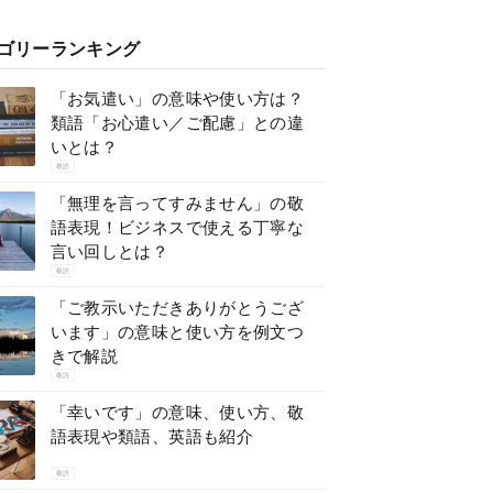
ゴリーランキング
「お気遣い」の意味や使い方は？
類語「お心遣い／ご配慮」との違
いとは？
敬語
「無理を言ってすみません」の敬
語表現！ビジネスで使える丁寧な
言い回しとは？
敬語
「ご教示いただきありがとうござ
います」の意味と使い方を例文つ
きで解説
敬語
「幸いです」の意味、使い方、敬
語表現や類語、英語も紹介
敬語