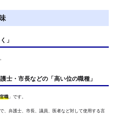
t
e
味
ょく」
。
弁護士・市長などの「高い位の職種」
官職
」です。

で、弁護士、市長、議員、医者など対して使用する言