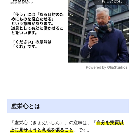
もっと読む
arrow_forward_ios
Powered by 
GliaStudios
M
u
t
e
虚栄心とは
「虚栄心（きょえいしん）」の意味は、「
自分を実質以
上に見せようと意地を張ること
」です。
