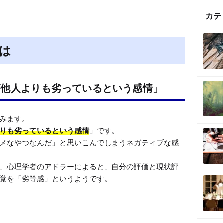
M
カテ
u
t
e
は
が他人よりも劣っているという感情」
みます。

りも劣っているという感情
」です。

メなやつなんだ」と思いこんでしまうネガティブな感
、心理学者のアドラーによると、自分の評価と現状評
覚を「劣等感」というようです。
