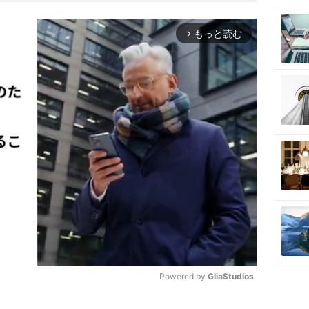
もっと読む
arrow_forward_ios
Powered by 
GliaStudios