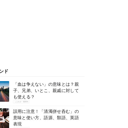
ンド
「血は争えない」の意味とは？親
子、兄弟、いとこ、親戚に対して
も使える？
ことわざ・慣用句
誤用に注意！「清濁併せ呑む」の
意味と使い方、語源、類語、英語
表現