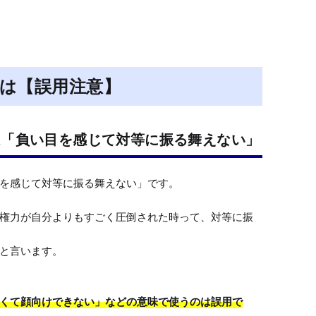
M
u
t
e
は【誤用注意】
は「負い目を感じて対等に振る舞えない」
を感じて対等に振る舞えない」です。

権力が自分よりもすごく圧倒された時って、対等に振
と言います。

くて顔向けできない」などの意味で使うのは誤用で