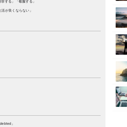
謝罪する」「敬服する」
生活が良くならない」
ebted」