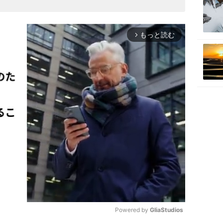
もっと読む
arrow_forward_ios
Powered by 
GliaStudios