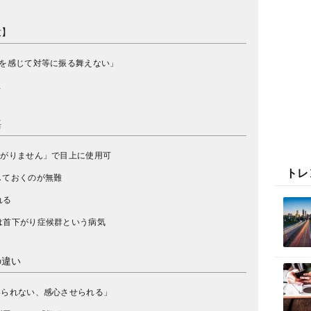
意】
を感じて対等に振る舞えない」
想
語
上がりません」で目上に使用可
トレ
しておくのが無難
れる
は首下がり症候群という病気
の違い
いられない、感心させられる」