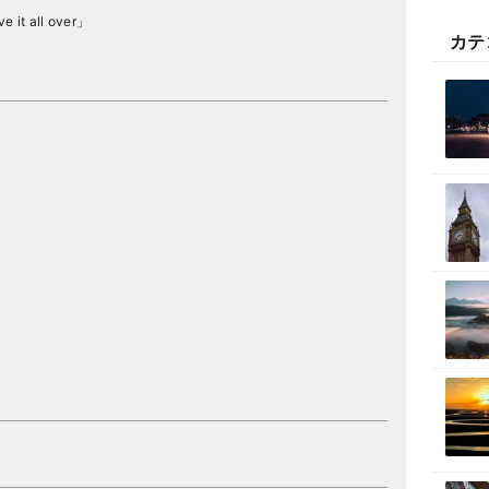
t all over」
カテ