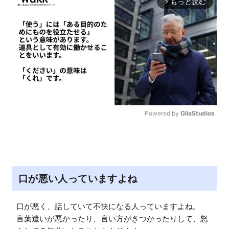
もっと読む
arrow_forward_ios
Powered by 
GliaStudios
M
u
t
e
口が悪い人っていますよね
口が悪く、話していて不快になる人っていますよね。

言葉遣いが悪かったり、言い方がきつかったりして、怒