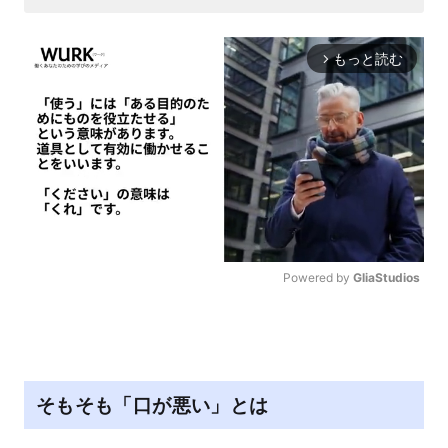
もっと読む
arrow_forward_ios
Powered by 
GliaStudios
M
u
t
e
そもそも「口が悪い」とは