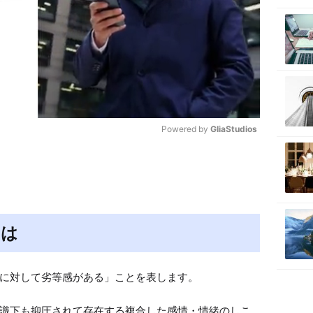
Powered by 
GliaStudios
M
u
t
e
とは
に対して劣等感がある」ことを表します。

識下も抑圧されて存在する複合した感情・情緒のしこ