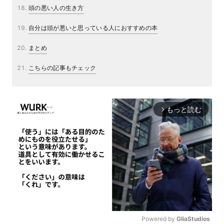
頭の悪い人の生き方
自分は頭が悪いと思っている人におすすめの本
まとめ
こちらの記事もチェック
もっと読む
arrow_forward_ios
Powered by 
GliaStudios