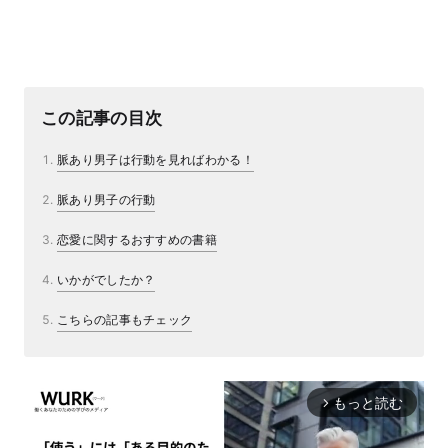
この記事の目次
脈あり男子は行動を見ればわかる！
脈あり男子の行動
恋愛に関するおすすめの書籍
いかがでしたか？
こちらの記事もチェック
もっと読む
arrow_forward_ios