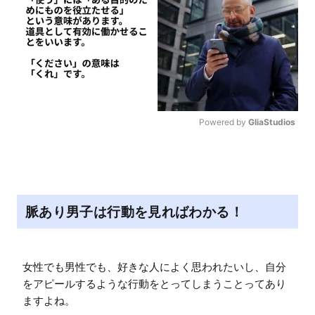
Powered by 
GliaStudios
M
u
t
e
脈あり男子は行動を見ればわかる！
女性でも男性でも、好きな人によく思われたいし、自分
をアピールするような行動をとってしまうことってあり
ますよね。
