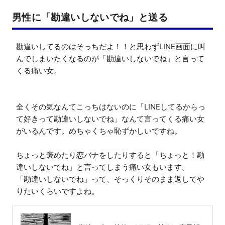
男性に「勘違いしないでね」と送る
勘違いしてるのはそっちだよ！！と思わずLINE画面に叫
んでしまいたくなるのが「勘違いしないでね」と言って
くる痛い女。

全くその気なんてこっちはないのに「LINEしてるからっ
て好きって勘違いしないでね」なんて言ってくる痛い女
がいるんです。めちゃくちゃ恥ずかしいですね。

ちょっと褒めたり恋バナをしたりすると「ちょっと！勘
違いしないでね」と言ってしまう痛い女もいます。

「勘違いしないでね」って、そっくりそのまま返してや
りたいくらいですよね。