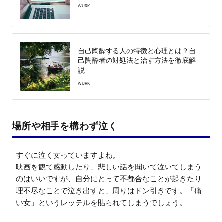
WURK
自己陶酔する人の特徴と心理とは？自
己陶酔者の対処法と治す方法を徹底解
説
WURK
場所や相手を構わず泣く
すぐに泣く女っていますよね。

映画を観て感動したり、悲しい話を聞いて泣いてしまう
のはいいですが、自分にとって不都合なことが起きたり
理不尽なことで泣き出すと、周りはドン引きです。「痛
い女」というレッテルを貼られてしまうでしょう。
