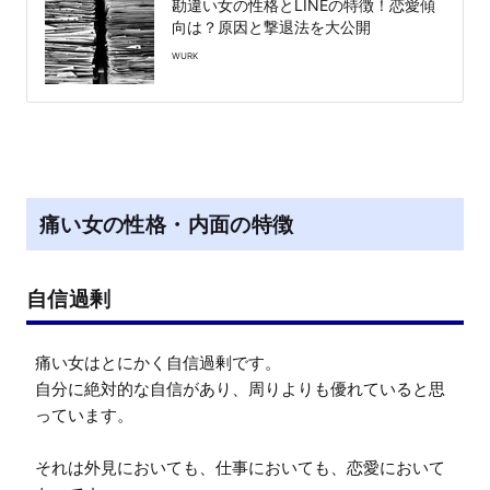
勘違い女の性格とLINEの特徴！恋愛傾
向は？原因と撃退法を大公開
WURK
痛い女の性格・内面の特徴
自信過剰
痛い女はとにかく自信過剰です。

自分に絶対的な自信があり、周りよりも優れていると思
っています。

それは外見においても、仕事においても、恋愛において