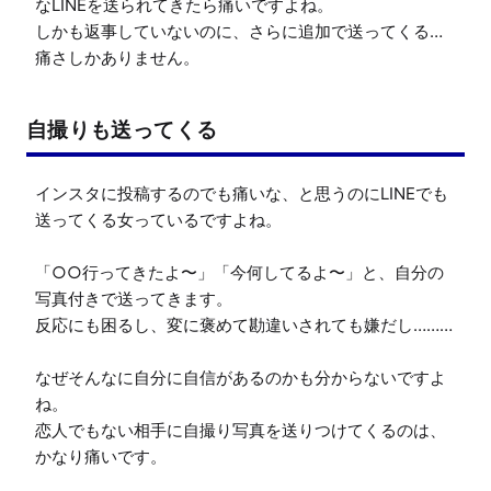
なLINEを送られてきたら痛いですよね。

しかも返事していないのに、さらに追加で送ってくる…
自撮りも送ってくる
インスタに投稿するのでも痛いな、と思うのにLINEでも
送ってくる女っているですよね。

「○○行ってきたよ〜」「今何してるよ〜」と、自分の
写真付きで送ってきます。

反応にも困るし、変に褒めて勘違いされても嫌だし………

なぜそんなに自分に自信があるのかも分からないですよ
ね。

恋人でもない相手に自撮り写真を送りつけてくるのは、
かなり痛いです。