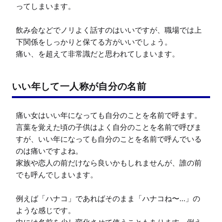
ってしまいます。

飲み会などでノリよく話すのはいいですが、職場では上
下関係をしっかりと保てる方がいいでしょう。

痛い、を超えて非常識だと思われてしまいます。
いい年して一人称が自分の名前
痛い女はいい年になっても自分のことを名前で呼ます。

言葉を覚えた頃の子供はよく自分のことを名前で呼びま
すが、いい年になっても自分のことを名前で呼んでいる
のは痛いですよね。

家族や恋人の前だけなら良いかもしれませんが、誰の前
でも呼んでしまいます。

例えば「ハナコ」であればそのまま「ハナコね〜…」の
ような感じです。
