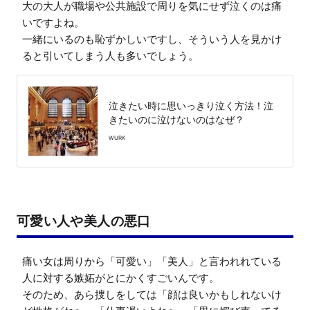
大の大人が職場や公共施設で周りを気にせず泣くのは痛
いですよね。

一緒にいるのも恥ずかしいですし、そういう人を見かけ
ると引いてしまう人も多いでしょう。
泣きたい時に思いっきり泣く方法！泣
きたいのに泣けないのはなぜ？
WURK
可愛い人や美人の悪口
痛い女は周りから「可愛い」「美人」と言われれている
人に対する嫉妬がとにかくすごいんです。

そのため、あら捜しをしては「顔は良いかもしれないけ