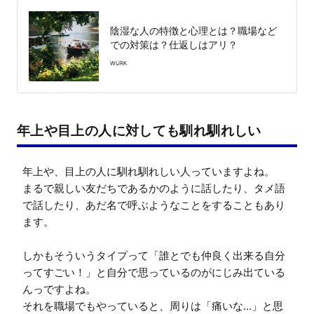
陰湿な人の特徴と心理とは？職場など
での対策は？仕返しはアリ？
WURK
年上や目上の人に対しても馴れ馴れしい
年上や、目上の人に馴れ馴れしい人っていますよね。

まるで親しい友だちであるかのように話したり、タメ語
で話したり、あだ名で呼ぶようなことをすることもあり
ます。

しかもそういうタイプって「誰とでも仲良く出来る自分
ってすごい！」と自分で思っているのがにじみ出ている
んっですよね。

それを職場でもやっていると、周りは「痛いな…」と思