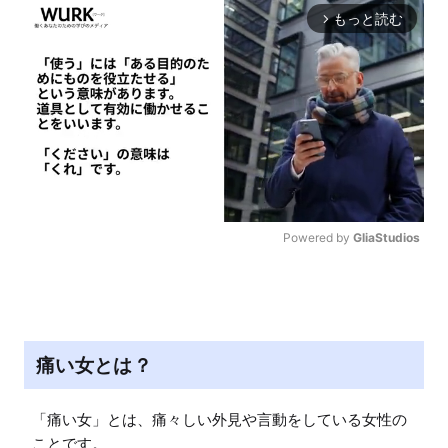
もっと読む
arrow_forward_ios
Powered by 
GliaStudios
M
u
t
e
痛い女とは？
「痛い女」とは、痛々しい外見や言動をしている女性の
ことです。
