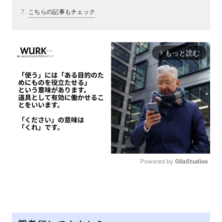
こちらの記事もチェック
もっと読む
arrow_forward_ios
Powered by 
GliaStudios
M
u
t
e