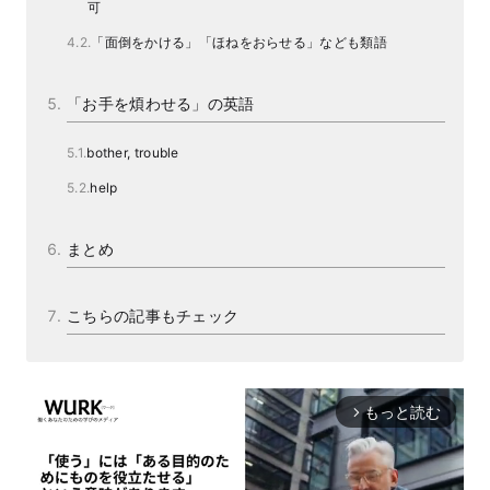
可
「面倒をかける」「ほねをおらせる」なども類語
「お手を煩わせる」の英語
bother, trouble
help
まとめ
こちらの記事もチェック
もっと読む
arrow_forward_ios