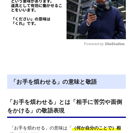
Powered by 
GliaStudios
M
u
t
e
「お手を煩わせる」の意味と敬語
「お手を煩わせる」とは「相手に苦労や面倒
をかける」の敬語表現
「お手を煩わせる」の意味は「
（何か自分のことで）相