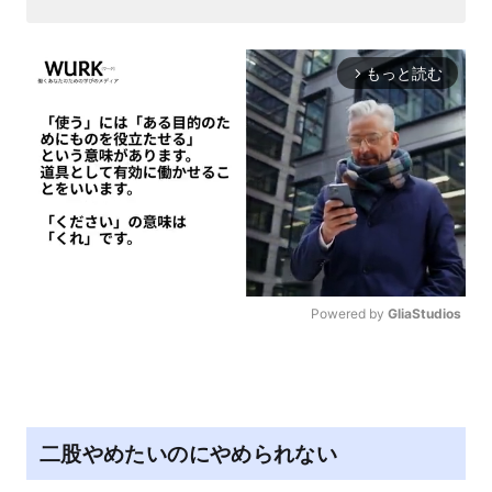
もっと読む
arrow_forward_ios
Powered by 
GliaStudios
M
u
t
e
二股やめたいのにやめられない