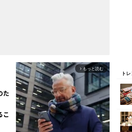
もっと読む
arrow_forward_ios
トレ