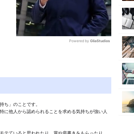
Powered by 
GliaStudios
M
u
t
e
持ち」のことです。

特に他人から認められることを求める気持ちが強い人
モテていると思われたり、賞や肩書きをもらったり…