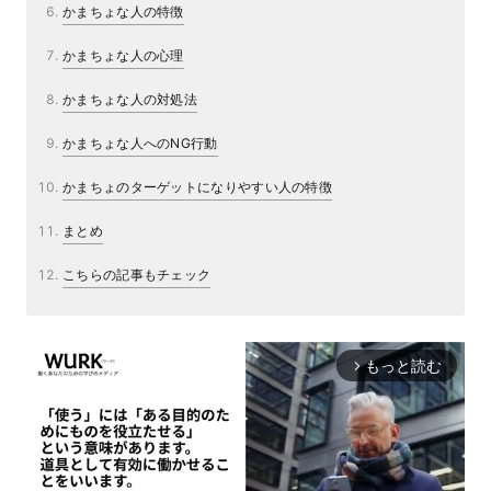
かまちょな人の特徴
かまちょな人の心理
かまちょな人の対処法
かまちょな人へのNG行動
かまちょのターゲットになりやすい人の特徴
まとめ
こちらの記事もチェック
もっと読む
arrow_forward_ios