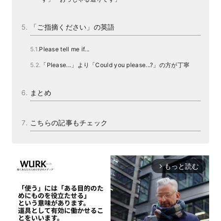
「ご指摘ください」の英語
Please tell me if...
「Please...」より「Could you please...?」の方が丁寧
まとめ
こちらの記事もチェック
もっと読む
arrow_forward_ios