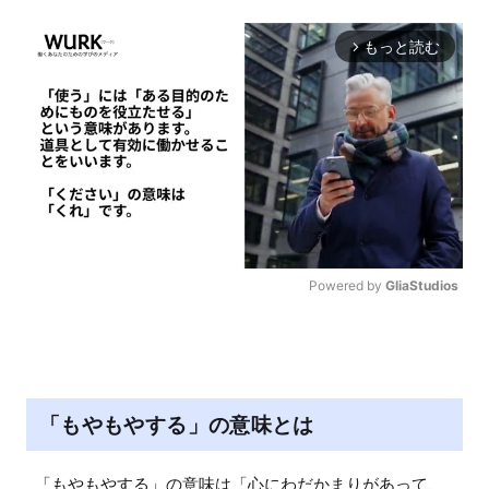
もっと読む
arrow_forward_ios
Powered by 
GliaStudios
M
u
t
e
「もやもやする」の意味とは
「もやもやする」の意味は「心にわだかまりがあって、