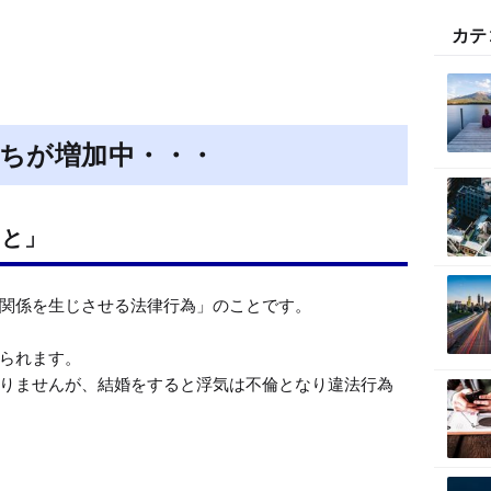
カテ
M
u
t
e
ちが増加中・・・
こと」
関係を生じさせる法律行為」のことです。

られます。

りませんが、結婚をすると浮気は不倫となり違法行為