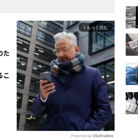
もっと読む
arrow_forward_ios
Powered by 
GliaStudios