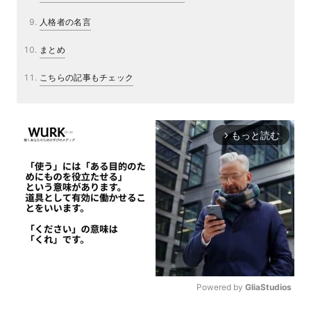
人格者の名言
まとめ
こちらの記事もチェック
もっと読む
arrow_forward_ios
Powered by 
GliaStudios