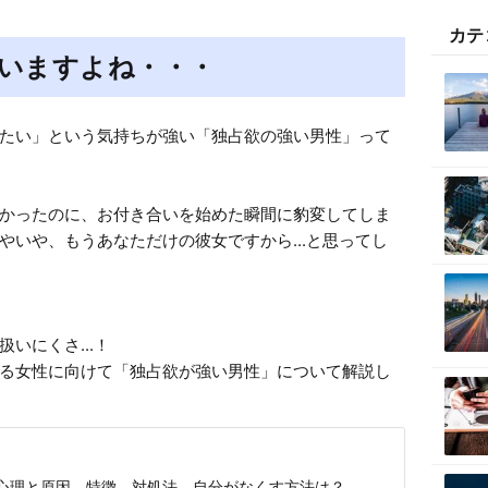
t
カテ
e
いますよね・・・
たい」という気持ちが強い「独占欲の強い男性」って
かったのに、お付き合いを始めた瞬間に豹変してしま
やいや、もうあなただけの彼女ですから...と思ってし
にくさ...！

る女性に向けて「独占欲が強い男性」について解説し
心理と原因、特徴、対処法、自分がなくす方法は？