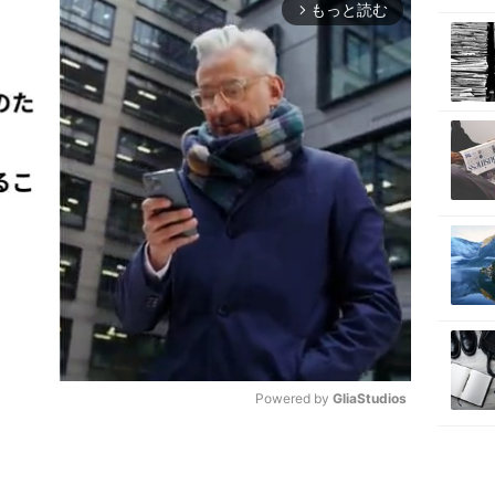
もっと読む
arrow_forward_ios
Powered by 
GliaStudios
M
u