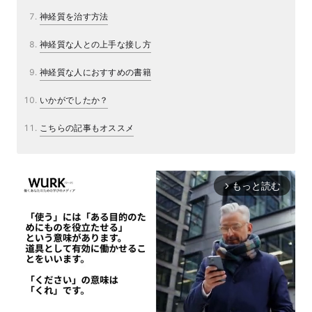
神経質を治す方法
神経質な人との上手な接し方
神経質な人におすすめの書籍
いかがでしたか？
こちらの記事もオススメ
もっと読む
arrow_forward_ios