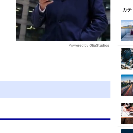
カテ
Powered by 
GliaStudios
M
u
t
e