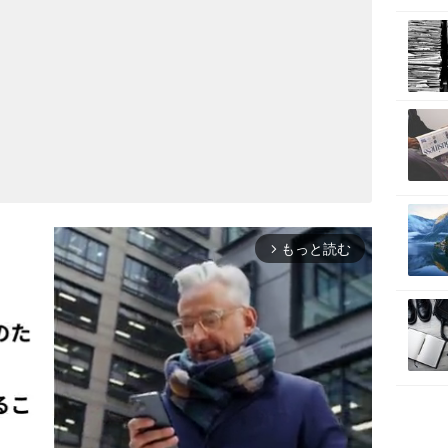
もっと読む
arrow_forward_ios