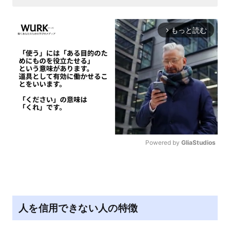
もっと読む
arrow_forward_ios
Powered by 
GliaStudios
M
u
t
e
人を信用できない人の特徴